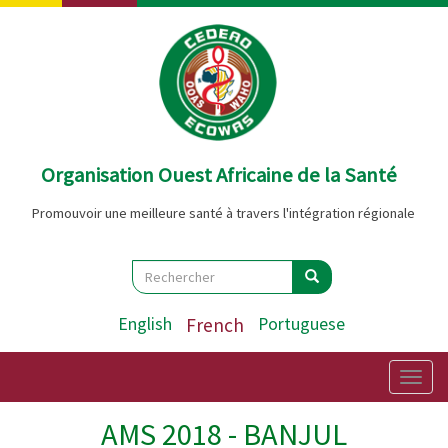
Aller
au
contenu
principal
Organisation Ouest Africaine de la Santé
Promouvoir une meilleure santé à travers l'intégration régionale
Search
Rechercher
Rechercher
English
French
Portuguese
Togg
navig
AMS 2018 - BANJUL