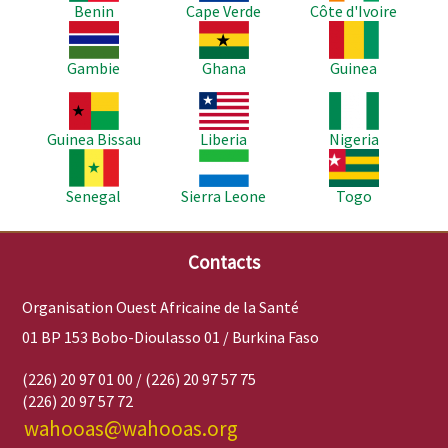
Benin
Cape Verde
Côte d'Ivoire
Image
Image
Image
Gambie
Ghana
Guinea
Image
Image
Image
Guinea Bissau
Liberia
Nigeria
Image
Image
Image
Senegal
Sierra Leone
Togo
Contacts
Organisation Ouest Africaine de la Santé
01 BP 153 Bobo-Dioulasso 01 / Burkina Faso
(226) 20 97 01 00 / (226) 20 97 57 75
(226) 20 97 57 72
wahooas@wahooas.org