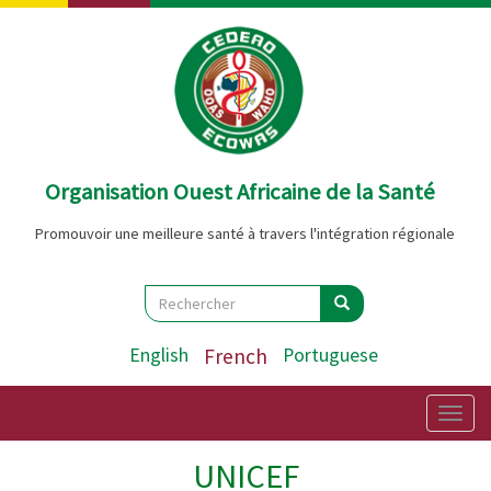
Aller
au
contenu
principal
Organisation Ouest Africaine de la Santé
Promouvoir une meilleure santé à travers l'intégration régionale
Search
Rechercher
Rechercher
English
French
Portuguese
Togg
navig
UNICEF