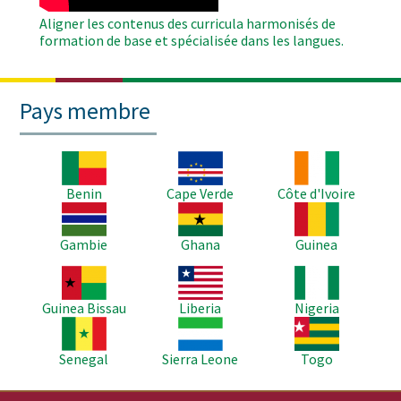
Aligner les contenus des curricula harmonisés de
formation de base et spécialisée dans les langues.
Pays membre
Image
Image
Image
Benin
Cape Verde
Côte d'Ivoire
Image
Image
Image
Gambie
Ghana
Guinea
Image
Image
Image
Guinea Bissau
Liberia
Nigeria
Image
Image
Image
Senegal
Sierra Leone
Togo