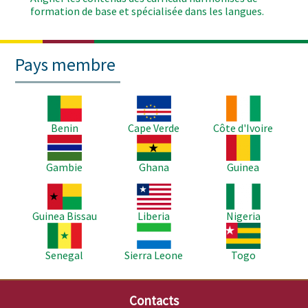
formation de base et spécialisée dans les langues.
Pays membre
Image
Image
Image
Benin
Cape Verde
Côte d'Ivoire
Image
Image
Image
Gambie
Ghana
Guinea
Image
Image
Image
Guinea Bissau
Liberia
Nigeria
Image
Image
Image
Senegal
Sierra Leone
Togo
Contacts