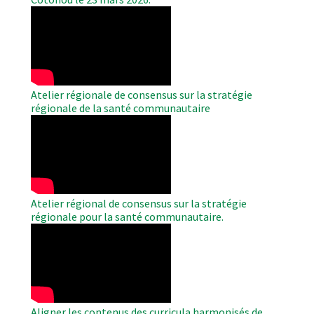
WAHO
Remote
Video
Atelier régionale de consensus sur la stratégie
régionale de la santé communautaire
WAHO
Remote
Video
Atelier régional de consensus sur la stratégie
régionale pour la santé communautaire.
WAHO
Remote
Video
Aligner les contenus des curricula harmonisés de