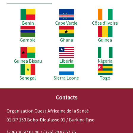
Image
Image
Image
Benin
Cape Verde
Côte d'Ivoire
Image
Image
Image
Gambie
Ghana
Guinea
Image
Image
Image
Guinea Bissau
Liberia
Nigeria
Image
Image
Image
Senegal
Sierra Leone
Togo
Contacts
Organisation Ouest Africaine de la Santé
01 BP 153 Bobo-Dioulasso 01 / Burkina Faso
(226) 20 97 01 00 / (226) 20 97 57 75