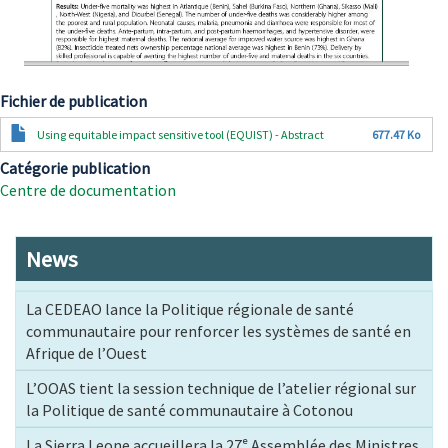
Fichier de publication
Document
Using equitable impact sensitive tool (EQUIST) - Abstract
677.47 Ko
Catégorie publication
Centre de documentation
News
La CEDEAO lance la Politique régionale de santé
communautaire pour renforcer les systèmes de santé en
Afrique de l’Ouest
L’OOAS tient la session technique de l’atelier régional sur
la Politique de santé communautaire à Cotonou
La Sierra Leone accueillera la 27ᵉ Assemblée des Ministres