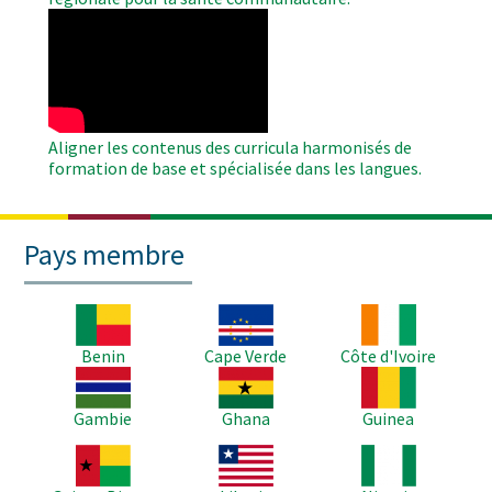
WAHO
Remote
Video
Aligner les contenus des curricula harmonisés de
formation de base et spécialisée dans les langues.
Pays membre
Image
Image
Image
Benin
Cape Verde
Côte d'Ivoire
Image
Image
Image
Gambie
Ghana
Guinea
Image
Image
Image