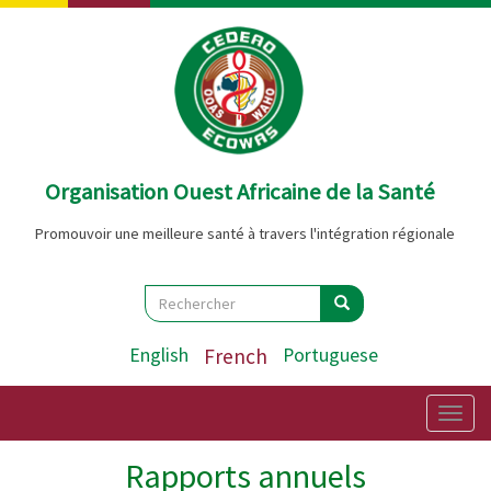
Aller
au
contenu
principal
Organisation Ouest Africaine de la Santé
Promouvoir une meilleure santé à travers l'intégration régionale
Search
Rechercher
Rechercher
English
French
Portuguese
Togg
navig
Rapports annuels