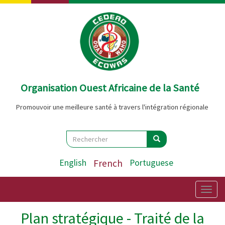
Aller
au
contenu
principal
Organisation Ouest Africaine de la Santé
Promouvoir une meilleure santé à travers l'intégration régionale
Search
Rechercher
Rechercher
English
French
Portuguese
Togg
navig
Plan stratégique - Traité de la