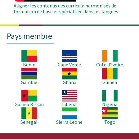
Aligner les contenus des curricula harmonisés de
formation de base et spécialisée dans les langues.
Pays membre
Image
Image
Image
Benin
Cape Verde
Côte d'Ivoire
Image
Image
Image
Gambie
Ghana
Guinea
Image
Image
Image
Guinea Bissau
Liberia
Nigeria
Image
Image
Image
Senegal
Sierra Leone
Togo