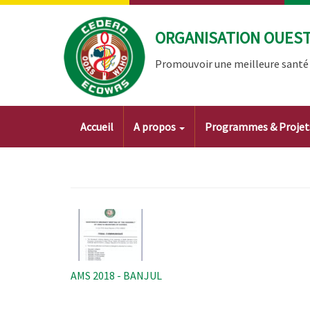
Aller
au
ORGANISATION OUEST 
contenu
principal
Promouvoir une meilleure santé à
Main
Accueil
A propos
Programmes & Proje
navigation
Image
AMS 2018 - BANJUL