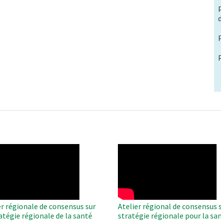
O
WAHO
te
Remote
Video
er régionale de consensus sur
Atelier régional de consensus s
ratégie régionale de la santé
stratégie régionale pour la sa