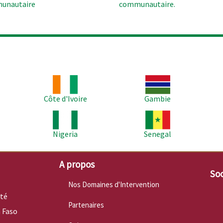
unautaire
communautaire.
Image
Image
Im
Côte d'Ivoire
Gambie
Image
Image
Im
Nigeria
Senegal
A propos
Soc
Nos Domaines d'Intervention
nté
Partenaires
 Faso