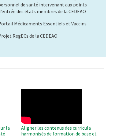
personnel de santé intervenant aux points
d’entrée des états membres de la CEDEAO
Portail Médicaments Essentiels et Vaccins
Projet RegECs de la CEDEAO
WAHO
Remote
Video
ur la
Aligner les contenus des curricula
nté
harmonisés de formation de base et