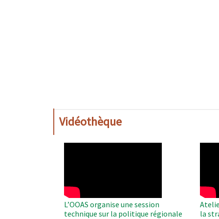
Vidéothèque
WAHO
WAH
Remote
Remo
Video
Video
L’OOAS organise une session
Ateli
technique sur la politique régionale
la st