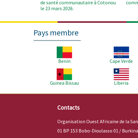
de santé communautaire à Cotonou
comm
le 23 mars 2026.
Pays membre
Image
Image
Benin
Cape Verde
Image
Image
Guinea Bissau
Liberia
Contacts
Organisation Ouest Africaine de la Sa
01 BP 153 Bobo-Dioulasso 01 / Burkina