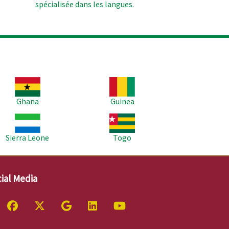
spécialisée dans les langues.
age
Image
Ghana
Guinea
age
Image
Sierra Leone
Togo
ial Media