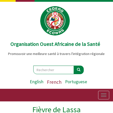
Aller
au
contenu
principal
Organisation Ouest Africaine de la Santé
Promouvoir une meilleure santé à travers l'intégration régionale
Search
Rechercher
Rechercher
English
French
Portuguese
Togg
navig
Fièvre de Lassa