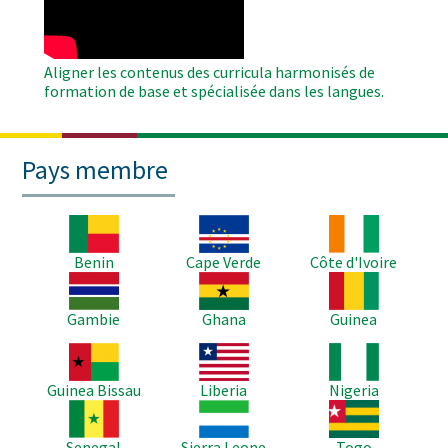
Aligner les contenus des curricula harmonisés de
formation de base et spécialisée dans les langues.
Pays membre
Image
Image
Image
Benin
Cape Verde
Côte d'Ivoire
Image
Image
Image
Gambie
Ghana
Guinea
Image
Image
Image
Guinea Bissau
Liberia
Nigeria
Image
Image
Image
Senegal
Sierra Leone
Togo