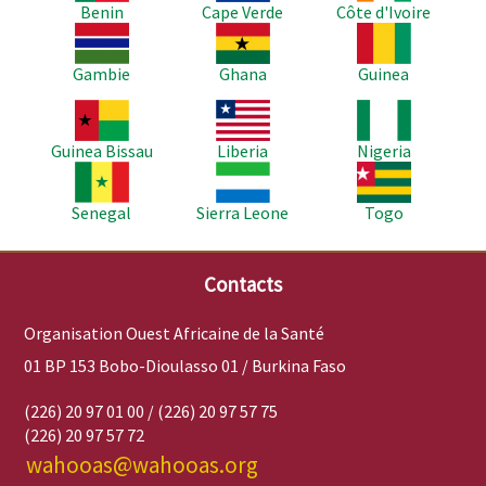
Benin
Cape Verde
Côte d'Ivoire
Image
Image
Image
Gambie
Ghana
Guinea
Image
Image
Image
Guinea Bissau
Liberia
Nigeria
Image
Image
Image
Senegal
Sierra Leone
Togo
Contacts
Organisation Ouest Africaine de la Santé
01 BP 153 Bobo-Dioulasso 01 / Burkina Faso
(226) 20 97 01 00 / (226) 20 97 57 75
(226) 20 97 57 72
wahooas@wahooas.org