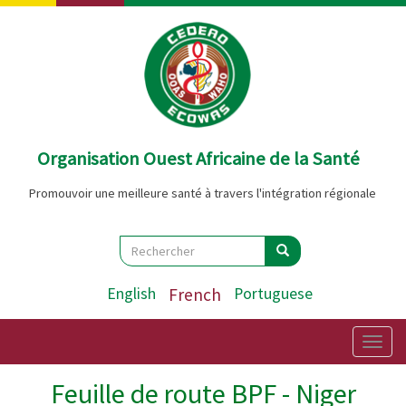
Aller
au
contenu
principal
Organisation Ouest Africaine de la Santé
Promouvoir une meilleure santé à travers l'intégration régionale
Search
Rechercher
Rechercher
English
French
Portuguese
Togg
navig
Feuille de route BPF - Niger