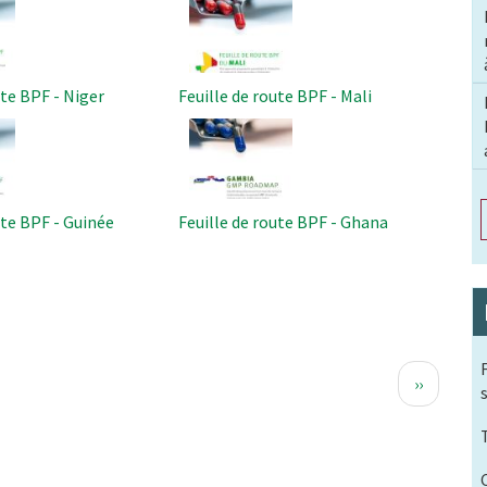
ute BPF - Niger
Feuille de route BPF - Mali
Image
ute BPF - Guinée
Feuille de route BPF - Ghana
Page
››
suivante