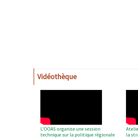
Vidéothèque
WAHO
WAH
Remote
Remo
Video
Video
L’OOAS organise une session
Ateli
technique sur la politique régionale
la st