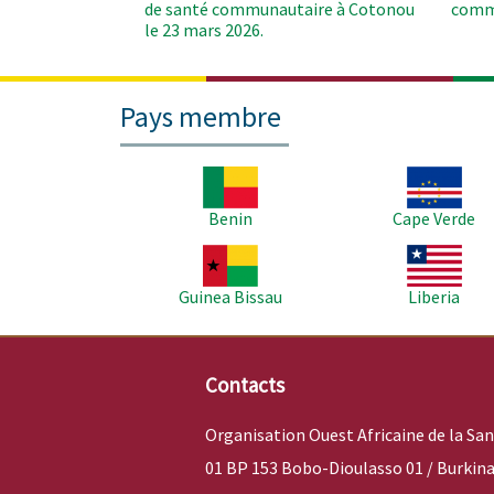
de santé communautaire à Cotonou
comm
le 23 mars 2026.
Pays membre
Image
Image
Benin
Cape Verde
Image
Image
Guinea Bissau
Liberia
Contacts
Organisation Ouest Africaine de la Sa
01 BP 153 Bobo-Dioulasso 01 / Burkina