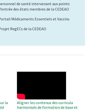
personnel de santé intervenant aux points
d’entrée des états membres de la CEDEAO
Portail Médicaments Essentiels et Vaccins
Projet RegECs de la CEDEAO
WAHO
Remote
Video
ur la
Aligner les contenus des curricula
nté
harmonisés de formation de base et