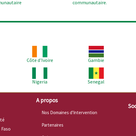
unautaire
communautaire.
Image
Image
Im
Côte d'Ivoire
Gambie
Image
Image
Im
Nigeria
Senegal
A propos
Soc
Nos Domaines d'Intervention
nté
Partenaires
 Faso