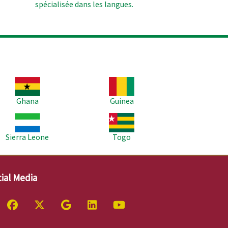
spécialisée dans les langues.
age
Image
Ghana
Guinea
age
Image
Sierra Leone
Togo
ial Media