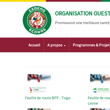
Aller
au
ORGANISATION OUEST 
contenu
principal
Promouvoir une meilleure santé à
Main
Accueil
A propos
Programmes & Proje
navigation
Image
Image
Feuille de route BPF - Togo
Feuille de ro
Leone
Image
Image