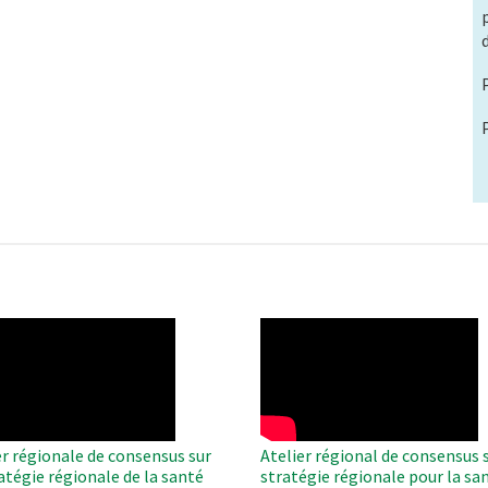
O
WAHO
te
Remote
Video
er régionale de consensus sur
Atelier régional de consensus s
ratégie régionale de la santé
stratégie régionale pour la sa