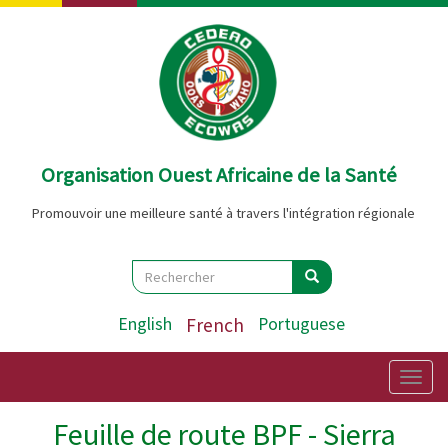
Aller
au
contenu
principal
Organisation Ouest Africaine de la Santé
Promouvoir une meilleure santé à travers l'intégration régionale
Search
Rechercher
Rechercher
English
French
Portuguese
Togg
navig
Feuille de route BPF - Sierra