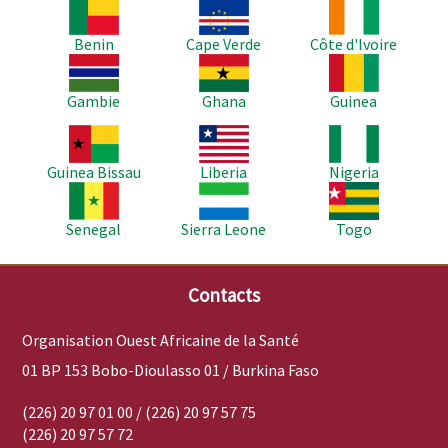
Image
Image
Image
Benin
Cape Verde
Côte d'Ivoire
Image
Image
Image
Gambie
Ghana
Guinea
Image
Image
Image
Guinea Bissau
Liberia
Nigeria
Image
Image
Image
Senegal
Sierra Leone
Togo
Contacts
Organisation Ouest Africaine de la Santé
01 BP 153 Bobo-Dioulasso 01 / Burkina Faso
(226) 20 97 01 00 / (226) 20 97 57 75
(226) 20 97 57 72