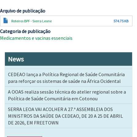
Arquivo de publicação
Documento
Roteiros BPF - Sierra Leone
574.75 KB
Categoria de publicação
Medicamentos e vacinas essenciais
News
CEDEAO lança a Política Regional de Saúde Comunitária
para reforçar os sistemas de saúde na África Ocidental
A OOAS realiza sessão técnica do atelier regional sobre a
Política de Saúde Comunitária em Cotonou
SERRA LEOA VAI ACOLHER A 27.ª ASSEMBLEIA DOS
MINISTROS DA SAÚDE DA CEDEAO, DE 20 A 25 DE ABRIL
DE 2026, EM FREETOWN