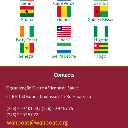
Benin
Cape Verde
Gambia
Imagem
Imagem
Imagem
Ghana
Guinea
Guinea Bissau
Imagem
Imagem
Imagem
Ivory Coast
Liberia
Nigeria
Imagem
Imagem
Imagem
Senegal
Sierra Leone
Togo
Contacts
Organização Oeste Africana da Saúde
01 BP 153 Bobo-Dioulasso 01 / Burkina Faso
(226) 20 97 01 00 / (226) 20 97 57 75
(226) 20 97 57 72
wahooas@wahooas.org