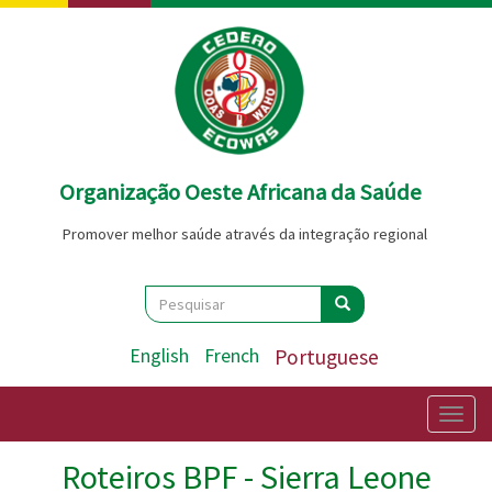
Passar
para
o
conteúdo
principal
Organização Oeste Africana da Saúde
Promover melhor saúde através da integração regional
Search
Pesquisar
Pesquisar
English
French
Portuguese
Togg
navig
Roteiros BPF - Sierra Leone