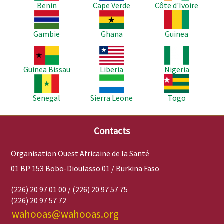
Benin
Cape Verde
Côte d'Ivoire
Image
Image
Image
Gambie
Ghana
Guinea
Image
Image
Image
Guinea Bissau
Liberia
Nigeria
Image
Image
Image
Senegal
Sierra Leone
Togo
Contacts
Organisation Ouest Africaine de la Santé
01 BP 153 Bobo-Dioulasso 01 / Burkina Faso
(226) 20 97 01 00 / (226) 20 97 57 75
(226) 20 97 57 72
wahooas@wahooas.org