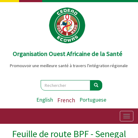
Aller
au
contenu
principal
Organisation Ouest Africaine de la Santé
Promouvoir une meilleure santé à travers l'intégration régionale
Search
Rechercher
Rechercher
English
French
Portuguese
Togg
navig
Feuille de route BPF - Senegal