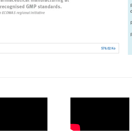
576.02 Ko
O
WAHO
te
Remote
Video