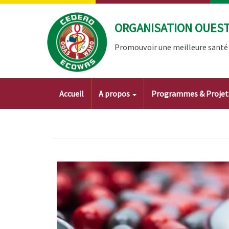
Aller
au
ORGANISATION OUEST 
contenu
principal
Promouvoir une meilleure santé à
Main
Accueil
A propos
Programmes & Proje
navigation