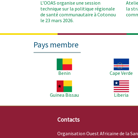
L’OOAS organise une session
Ateli
technique sur la politique régionale
la st
de santé communautaire à Cotonou
comm
le 23 mars 2026.
Pays membre
Image
Image
Benin
Cape Verde
Image
Image
Guinea Bissau
Liberia
Contacts
Organisation Ouest Africaine de la Sa