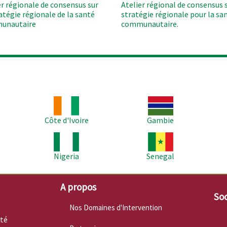
er régionale de consensus sur
Atelier régional de consensus s
ratégie régionale de la santé
stratégie régionale pour la sa
unautaire
communautaire.
Image
Image
Im
Côte d'Ivoire
Gambie
Image
Image
Im
Nigeria
Senegal
A propos
Soc
Nos Domaines d'Intervention
nté