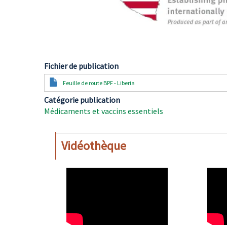
Fichier de publication
Document
Feuille de route BPF - Liberia
Catégorie publication
Médicaments et vaccins essentiels
Vidéothèque
WAHO
WAH
Remote
Remo
Video
Video