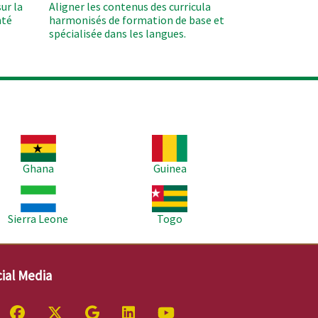
ur la
Aligner les contenus des curricula
nté
harmonisés de formation de base et
spécialisée dans les langues.
age
Image
Ghana
Guinea
age
Image
Sierra Leone
Togo
ial Media