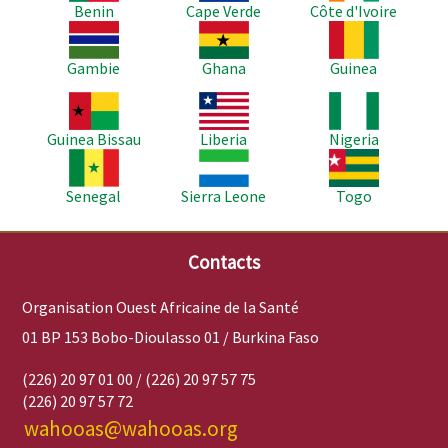
Benin
Cape Verde
Côte d'Ivoire
Image
Image
Image
Gambie
Ghana
Guinea
Image
Image
Image
Guinea Bissau
Liberia
Nigeria
Image
Image
Image
Senegal
Sierra Leone
Togo
Contacts
Organisation Ouest Africaine de la Santé
01 BP 153 Bobo-Dioulasso 01 / Burkina Faso
(226) 20 97 01 00 / (226) 20 97 57 75
(226) 20 97 57 72
wahooas@wahooas.org