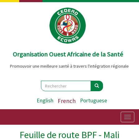
Aller
au
contenu
principal
Organisation Ouest Africaine de la Santé
Promouvoir une meilleure santé à travers l'intégration régionale
Search
Rechercher
Rechercher
English
French
Portuguese
Togg
navig
Feuille de route BPF - Mali