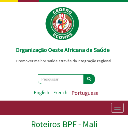
Passar
para
o
conteúdo
principal
Organização Oeste Africana da Saúde
Promover melhor saúde através da integração regional
Search
Pesquisar
Pesquisar
English
French
Portuguese
Togg
navig
Roteiros BPF - Mali