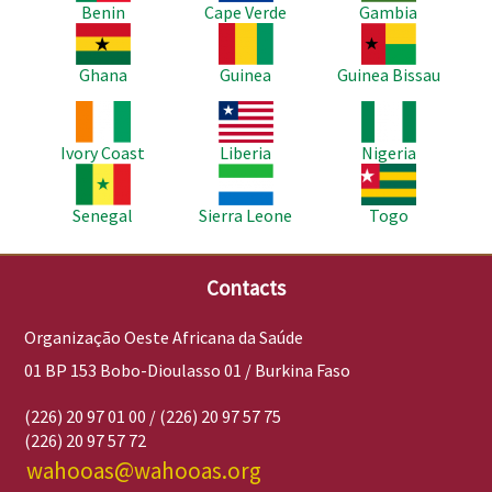
Benin
Cape Verde
Gambia
Imagem
Imagem
Imagem
Ghana
Guinea
Guinea Bissau
Imagem
Imagem
Imagem
Ivory Coast
Liberia
Nigeria
Imagem
Imagem
Imagem
Senegal
Sierra Leone
Togo
Contacts
Organização Oeste Africana da Saúde
01 BP 153 Bobo-Dioulasso 01 / Burkina Faso
(226) 20 97 01 00 / (226) 20 97 57 75
(226) 20 97 57 72
wahooas@wahooas.org