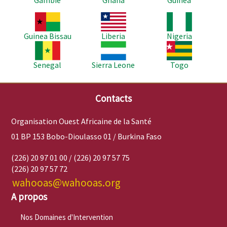
Image
Image
Image
Guinea Bissau
Liberia
Nigeria
Image
Image
Image
Senegal
Sierra Leone
Togo
Contacts
Organisation Ouest Africaine de la Santé
01 BP 153 Bobo-Dioulasso 01 / Burkina Faso
(226) 20 97 01 00 / (226) 20 97 57 75
(226) 20 97 57 72
wahooas@wahooas.org
A propos
Nos Domaines d'Intervention