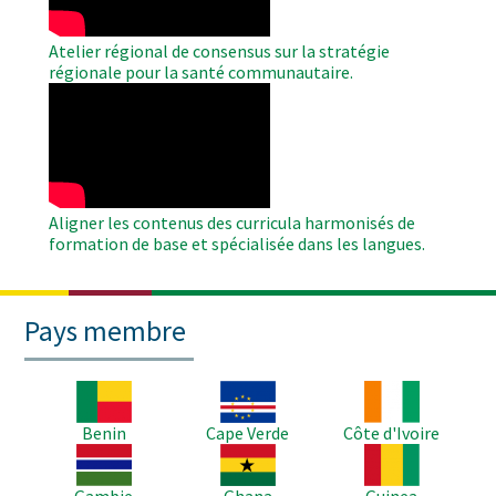
Atelier régional de consensus sur la stratégie
régionale pour la santé communautaire.
WAHO
Remote
Video
Aligner les contenus des curricula harmonisés de
formation de base et spécialisée dans les langues.
Pays membre
Image
Image
Image
Benin
Cape Verde
Côte d'Ivoire
Image
Image
Image
Gambie
Ghana
Guinea