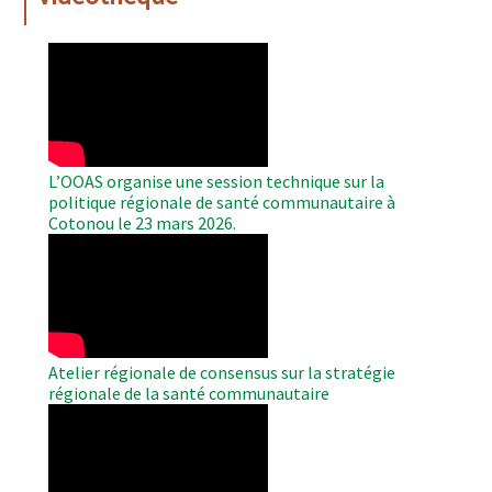
WAHO
Remote
Video
L’OOAS organise une session technique sur la
politique régionale de santé communautaire à
Cotonou le 23 mars 2026.
WAHO
Remote
Video
Atelier régionale de consensus sur la stratégie
régionale de la santé communautaire
WAHO
Remote
Video