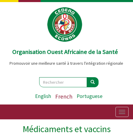
Aller
au
contenu
principal
Organisation Ouest Africaine de la Santé
Promouvoir une meilleure santé à travers l'intégration régionale
Search
Rechercher
Rechercher
English
French
Portuguese
Togg
navig
Médicaments et vaccins