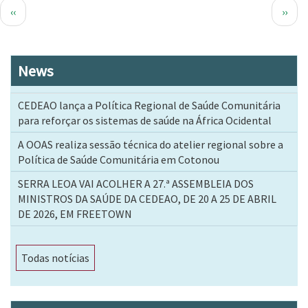
Paginação
Página
Próx
‹‹
››
anterior
pági
News
CEDEAO lança a Política Regional de Saúde Comunitária
para reforçar os sistemas de saúde na África Ocidental
A OOAS realiza sessão técnica do atelier regional sobre a
Política de Saúde Comunitária em Cotonou
SERRA LEOA VAI ACOLHER A 27.ª ASSEMBLEIA DOS
MINISTROS DA SAÚDE DA CEDEAO, DE 20 A 25 DE ABRIL
DE 2026, EM FREETOWN
Todas notícias