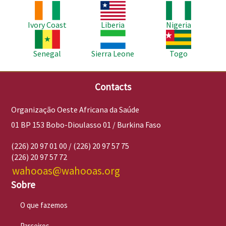
Imagem
Imagem
Imagem
Ivory Coast
Liberia
Nigeria
Imagem
Imagem
Imagem
Senegal
Sierra Leone
Togo
Contacts
Organização Oeste Africana da Saúde
01 BP 153 Bobo-Dioulasso 01 / Burkina Faso
(226) 20 97 01 00 / (226) 20 97 57 75
(226) 20 97 57 72
wahooas@wahooas.org
Sobre
O que fazemos
Parceiros