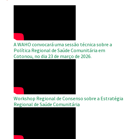
WAHO
Remote
Video
A WAHO convocará uma sessão técnica sobre a
Política Regional de Saúde Comunitária em
Cotonou, no dia 23 de março de 2026.
WAHO
Remote
Video
Workshop Regional de Consenso sobre a Estratégia
Regional de Saúde Comunitária
WAHO
Remote
Video