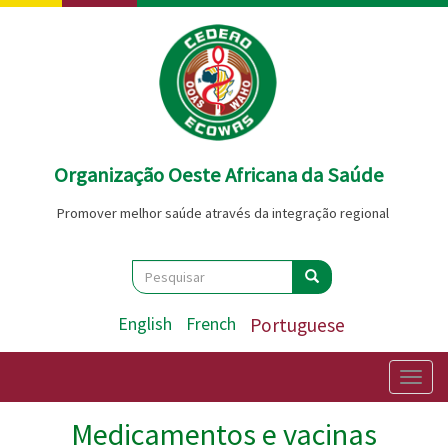
Passar
para
o
conteúdo
principal
Organização Oeste Africana da Saúde
Promover melhor saúde através da integração regional
Search
Pesquisar
Pesquisar
English
French
Portuguese
Togg
navig
Medicamentos e vacinas