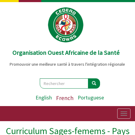
Aller
au
contenu
principal
Organisation Ouest Africaine de la Santé
Promouvoir une meilleure santé à travers l'intégration régionale
Search
Rechercher
Rechercher
English
French
Portuguese
Togg
navig
Curriculum Sages-femems - Pays