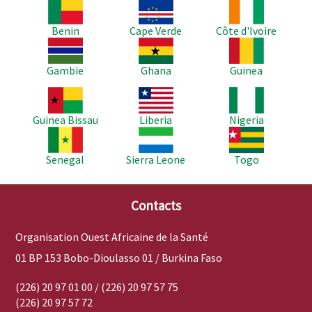
Image
Image
Image
Benin
Cape Verde
Côte d'Ivoire
Image
Image
Image
Gambie
Ghana
Guinea
Image
Image
Image
Guinea Bissau
Liberia
Nigeria
Image
Image
Image
Senegal
Sierra Leone
Togo
Contacts
Organisation Ouest Africaine de la Santé
01 BP 153 Bobo-Dioulasso 01 / Burkina Faso
(226) 20 97 01 00 / (226) 20 97 57 75
(226) 20 97 57 72