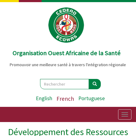
Aller
au
contenu
principal
Organisation Ouest Africaine de la Santé
Promouvoir une meilleure santé à travers l'intégration régionale
Search
Rechercher
Rechercher
English
French
Portuguese
Togg
navig
Développement des Ressources