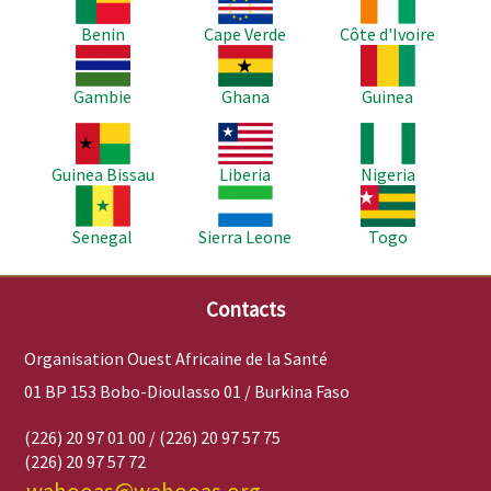
Benin
Cape Verde
Côte d'Ivoire
Image
Image
Image
Gambie
Ghana
Guinea
Image
Image
Image
Guinea Bissau
Liberia
Nigeria
Image
Image
Image
Senegal
Sierra Leone
Togo
Contacts
Organisation Ouest Africaine de la Santé
01 BP 153 Bobo-Dioulasso 01 / Burkina Faso
(226) 20 97 01 00 / (226) 20 97 57 75
(226) 20 97 57 72