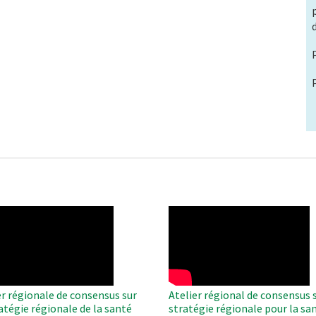
O
WAHO
te
Remote
Video
er régionale de consensus sur
Atelier régional de consensus s
ratégie régionale de la santé
stratégie régionale pour la sa