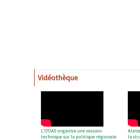
Vidéothèque
WAHO
WAH
Remote
Remo
Video
Video
L’OOAS organise une session
Ateli
technique sur la politique régionale
la st