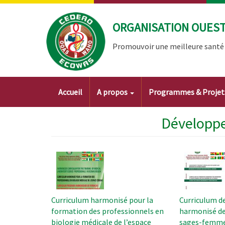
Aller
au
ORGANISATION OUEST 
contenu
principal
Promouvoir une meilleure santé à
Main
Accueil
A propos
Programmes & Proje
navigation
Développe
Image
Image
Curriculum harmonisé pour la
Curriculum d
formation des professionnels en
harmonisé des
biologie médicale de l’espace
sages-femme