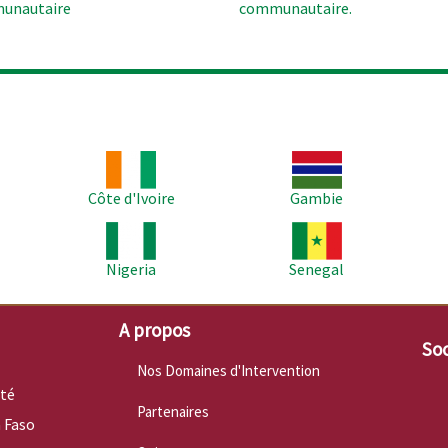
unautaire
communautaire.
Image
Image
Im
Côte d'Ivoire
Gambie
Image
Image
Im
Nigeria
Senegal
A propos
Soc
Nos Domaines d'Intervention
nté
Partenaires
 Faso