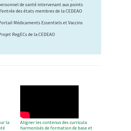
personnel de santé intervenant aux points
d’entrée des états membres de la CEDEAO
Portail Médicaments Essentiels et Vaccins
Projet RegECs de la CEDEAO
WAHO
Remote
Video
ur la
Aligner les contenus des curricula
nté
harmonisés de formation de base et