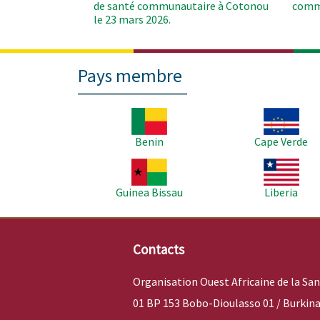
de santé communautaire à Cotonou
comm
le 23 mars 2026.
Pays membre
Image
Image
Benin
Cape Verde
Image
Image
Guinea Bissau
Liberia
Contacts
Organisation Ouest Africaine de la Sa
01 BP 153 Bobo-Dioulasso 01 / Burkina