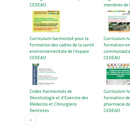
CEDEAO
membres de 
Image
Image
Curriculum harmonisé pour la
Curriculum h
formation des cadres de la santé
formation en
environnementale de l’espace
communautair
CEDEAO
CEDEAO
Image
Image
Codes Harmonisés de
Curriculum h
Déontologie et d'Exercice des
formation de
Médecins et Chirurgiens
pharmacie da
Dentistes
CEDEAO
Pagination
Page
‹‹
précédente