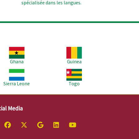
spécialisée dans les langues.
age
Image
Ghana
Guinea
age
Image
Sierra Leone
Togo
ial Media