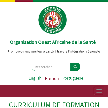
Aller
au
contenu
principal
Organisation Ouest Africaine de la Santé
Promouvoir une meilleure santé à travers l'intégration régionale
Search
Rechercher
Rechercher
English
French
Portuguese
Togg
navig
CURRICULUM DE FORMATION