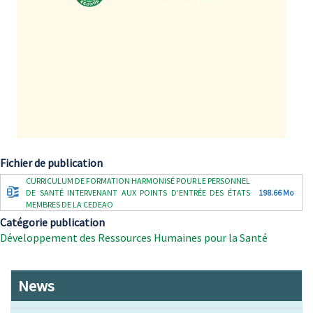
Fichier de publication
Document
CURRICULUM DE FORMATION HARMONISÉ POUR LE PERSONNEL
DE SANTÉ INTERVENANT AUX POINTS D’ENTRÉE DES ÉTATS
198.66 Mo
MEMBRES DE LA CEDEAO
Catégorie publication
Développement des Ressources Humaines pour la Santé
News