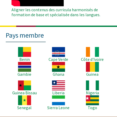
Aligner les contenus des curricula harmonisés de
formation de base et spécialisée dans les langues.
Pays membre
Image
Image
Image
Benin
Cape Verde
Côte d'Ivoire
Image
Image
Image
Gambie
Ghana
Guinea
Image
Image
Image
Guinea Bissau
Liberia
Nigeria
Image
Image
Image
Senegal
Sierra Leone
Togo