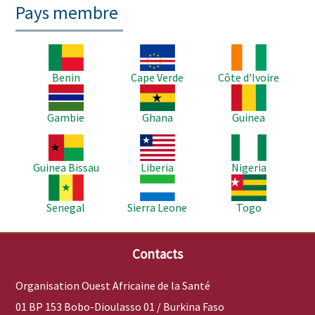
Pays membre
Image
Image
Image
Benin
Cape Verde
Côte d'Ivoire
Image
Image
Image
Gambie
Ghana
Guinea
Image
Image
Image
Guinea Bissau
Liberia
Nigeria
Image
Image
Image
Senegal
Sierra Leone
Togo
Contacts
Organisation Ouest Africaine de la Santé
01 BP 153 Bobo-Dioulasso 01 / Burkina Faso