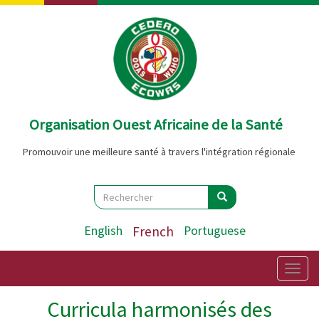
Aller
au
contenu
principal
Organisation Ouest Africaine de la Santé
Promouvoir une meilleure santé à travers l'intégration régionale
Search
Rechercher
Rechercher
English
French
Portuguese
Togg
navig
Curricula harmonisés des