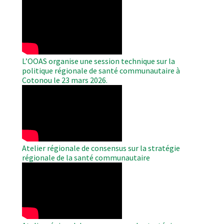
WAHO
Remote
Video
L’OOAS organise une session technique sur la
politique régionale de santé communautaire à
Cotonou le 23 mars 2026.
WAHO
Remote
Video
Atelier régionale de consensus sur la stratégie
régionale de la santé communautaire
WAHO
Remote
Video