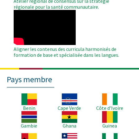
Atelier régional de consensus sur la stratégie
régionale pour la santé communautaire.
WAHO
Remote
Video
Aligner les contenus des curricula harmonisés de
formation de base et spécialisée dans les langues.
Pays membre
Image
Image
Image
Benin
Cape Verde
Côte d'Ivoire
Image
Image
Image
Gambie
Ghana
Guinea
Image
Image
Image