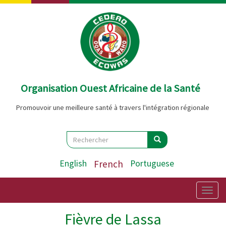
Aller
au
contenu
principal
Organisation Ouest Africaine de la Santé
Promouvoir une meilleure santé à travers l'intégration régionale
Search
Rechercher
Rechercher
English
French
Portuguese
Togg
navig
Fièvre de Lassa