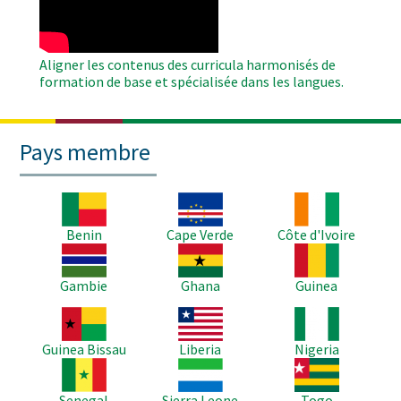
Aligner les contenus des curricula harmonisés de
formation de base et spécialisée dans les langues.
Pays membre
Image
Image
Image
Benin
Cape Verde
Côte d'Ivoire
Image
Image
Image
Gambie
Ghana
Guinea
Image
Image
Image
Guinea Bissau
Liberia
Nigeria
Image
Image
Image
Senegal
Sierra Leone
Togo