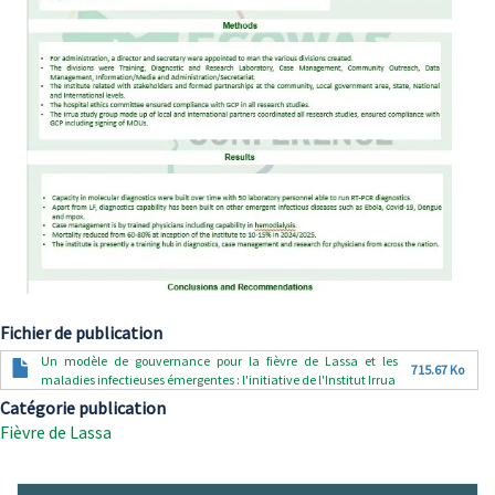
Fichier de publication
Document
Un modèle de gouvernance pour la fièvre de Lassa et les
715.67 Ko
maladies infectieuses émergentes : l'initiative de l'Institut Irrua
Catégorie publication
Fièvre de Lassa