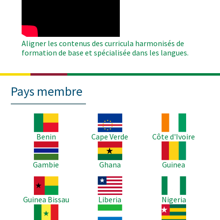
Video
Aligner les contenus des curricula harmonisés de
formation de base et spécialisée dans les langues.
Pays membre
Image
Image
Image
Benin
Cape Verde
Côte d'Ivoire
Image
Image
Image
Gambie
Ghana
Guinea
Image
Image
Image
Guinea Bissau
Liberia
Nigeria
Image
Image
Image