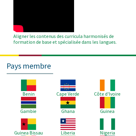
WAHO
Remote
Video
Aligner les contenus des curricula harmonisés de
formation de base et spécialisée dans les langues.
Pays membre
Image
Image
Image
Benin
Cape Verde
Côte d'Ivoire
Image
Image
Image
Gambie
Ghana
Guinea
Image
Image
Image
Guinea Bissau
Liberia
Nigeria