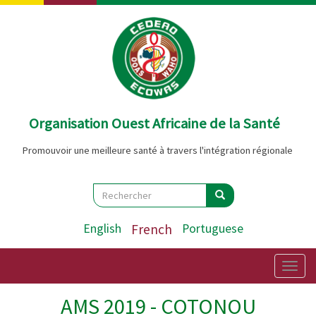
Aller
au
contenu
principal
Organisation Ouest Africaine de la Santé
Promouvoir une meilleure santé à travers l'intégration régionale
Search
Rechercher
Rechercher
English
French
Portuguese
Togg
navig
AMS 2019 - COTONOU