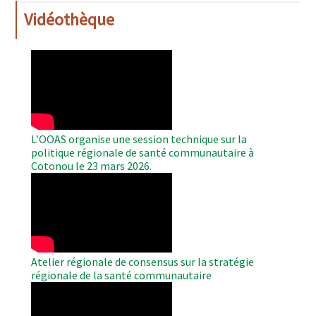
Vidéothèque
WAHO
Remote
Video
L’OOAS organise une session technique sur la
politique régionale de santé communautaire à
Cotonou le 23 mars 2026.
WAHO
Remote
Video
Atelier régionale de consensus sur la stratégie
régionale de la santé communautaire
WAHO
Remote
Video