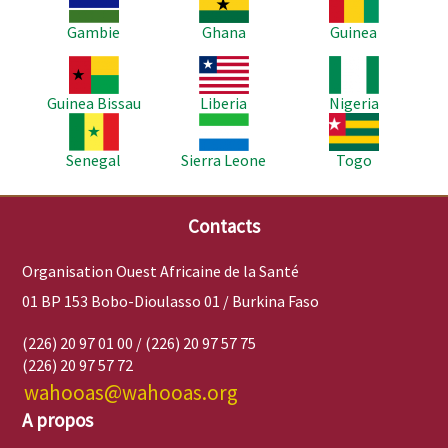
Gambie
Ghana
Guinea
Image
Image
Image
Guinea Bissau
Liberia
Nigeria
Image
Image
Image
Senegal
Sierra Leone
Togo
Contacts
Organisation Ouest Africaine de la Santé
01 BP 153 Bobo-Dioulasso 01 / Burkina Faso
(226) 20 97 01 00 / (226) 20 97 57 75
(226) 20 97 57 72
wahooas@wahooas.org
A propos