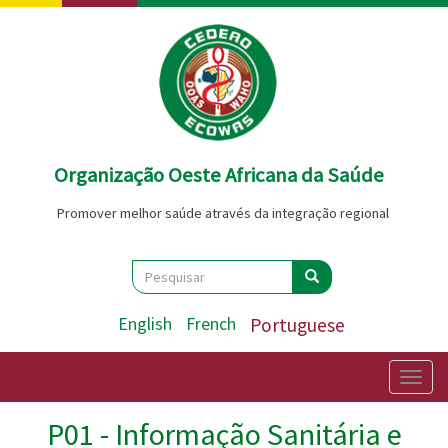
Passar
para
o
conteúdo
principal
Organização Oeste Africana da Saúde
Promover melhor saúde através da integração regional
Search
Pesquisar
Pesquisar
English
French
Portuguese
Togg
navig
P01 - Informação Sanitária e