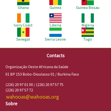
Ghana
Guinea
Guinea Bissau
Imagem
Imagem
Imagem
Ivory Coast
Liberia
Nigeria
Imagem
Imagem
Imagem
Senegal
Sierra Leone
Togo
Contacts
Organização Oeste Africana da Saúde
01 BP 153 Bobo-Dioulasso 01 / Burkina Faso
(226) 20 97 01 00 / (226) 20 97 57 75
(226) 20 97 57 72
wahooas@wahooas.org
Sobre