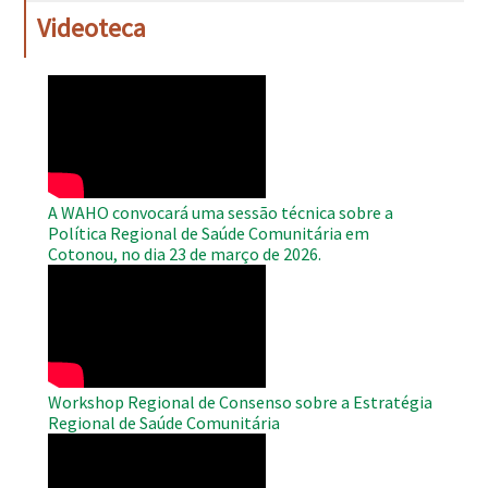
Videoteca
WAHO
Remote
Video
A WAHO convocará uma sessão técnica sobre a
Política Regional de Saúde Comunitária em
Cotonou, no dia 23 de março de 2026.
WAHO
Remote
Video
Workshop Regional de Consenso sobre a Estratégia
Regional de Saúde Comunitária
WAHO
Remote
Video