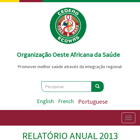
Passar
para
o
conteúdo
principal
Organização Oeste Africana da Saúde
Promover melhor saúde através da integração regional
Search
Pesquisar
Pesquisar
English
French
Portuguese
Togg
navig
RELATÓRIO ANUAL 2013