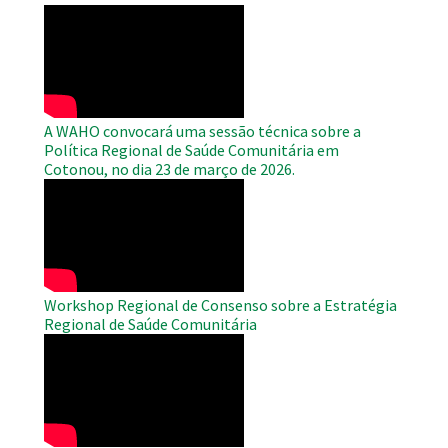
WAHO
Remote
Video
A WAHO convocará uma sessão técnica sobre a
Política Regional de Saúde Comunitária em
Cotonou, no dia 23 de março de 2026.
WAHO
Remote
Video
Workshop Regional de Consenso sobre a Estratégia
Regional de Saúde Comunitária
WAHO
Remote
Video