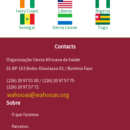
Imagem
Imagem
Imagem
Ivory Coast
Liberia
Nigeria
Imagem
Imagem
Imagem
Senegal
Sierra Leone
Togo
Contacts
Organização Oeste Africana da Saúde
01 BP 153 Bobo-Dioulasso 01 / Burkina Faso
(226) 20 97 01 00 / (226) 20 97 57 75
(226) 20 97 57 72
wahooas@wahooas.org
Sobre
O que fazemos
Parceiros