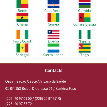
Imagem
Imagem
Imagem
Benin
Cape Verde
Gambia
Imagem
Imagem
Imagem
Ghana
Guinea
Guinea Bissau
Imagem
Imagem
Imagem
Ivory Coast
Liberia
Nigeria
Imagem
Imagem
Imagem
Senegal
Sierra Leone
Togo
Contacts
Organização Oeste Africana da Saúde
01 BP 153 Bobo-Dioulasso 01 / Burkina Faso
(226) 20 97 01 00 / (226) 20 97 57 75
(226) 20 97 57 72