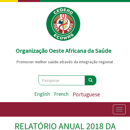
Passar
para
o
conteúdo
principal
Organização Oeste Africana da Saúde
Promover melhor saúde através da integração regional
Search
Pesquisar
Pesquisar
English
French
Portuguese
Togg
navig
RELATÓRIO ANUAL 2018 DA