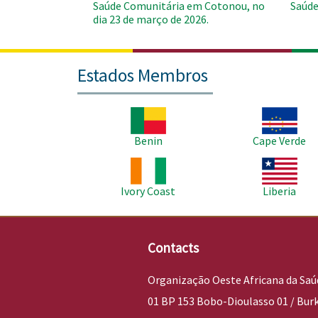
Saúde Comunitária em Cotonou, no
Saúde
dia 23 de março de 2026.
Estados Membros
Imagem
Imagem
Benin
Cape Verde
Imagem
Imagem
Ivory Coast
Liberia
Contacts
Organização Oeste Africana da Saú
01 BP 153 Bobo-Dioulasso 01 / Bur