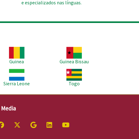
e especializados nas línguas.
agem
Imagem
Guinea
Guinea Bissau
agem
Imagem
Sierra Leone
Togo
l Media