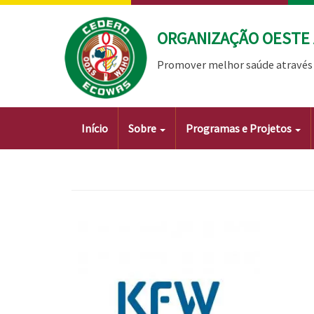
Passar
para
ORGANIZAÇÃO OESTE 
o
conteúdo
Promover melhor saúde através 
principal
Main
Início
Sobre
Programas e Projetos
navigation