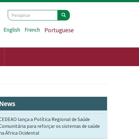
Search
Pesquisar
Pesquisar
English
French
Portuguese
News
CEDEAO lança a Política Regional de Saúde
Comunitária para reforçar os sistemas de saúde
na África Ocidental