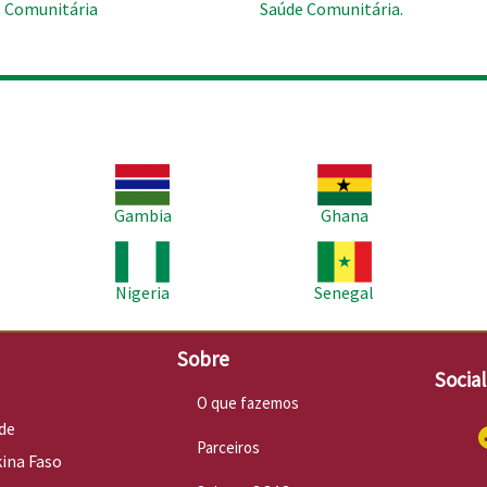
 Comunitária
Saúde Comunitária.
Imagem
Imagem
Im
Gambia
Ghana
Imagem
Imagem
Im
Nigeria
Senegal
Sobre
Socia
O que fazemos
de
Parceiros
kina Faso