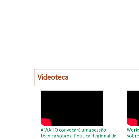
Videoteca
WAHO
WAH
Remote
Remo
Video
Video
A WAHO convocará uma sessão
Works
técnica sobre a Política Regional de
sobre