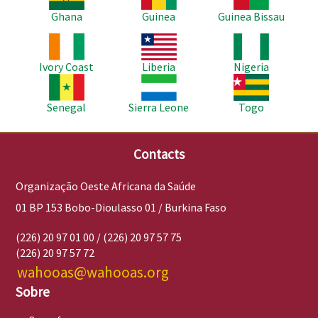
Ghana
Guinea
Guinea Bissau
Imagem
Imagem
Imagem
Ivory Coast
Liberia
Nigeria
Imagem
Imagem
Imagem
Senegal
Sierra Leone
Togo
Contacts
Organização Oeste Africana da Saúde
01 BP 153 Bobo-Dioulasso 01 / Burkina Faso
(226) 20 97 01 00 / (226) 20 97 57 75
(226) 20 97 57 72
wahooas@wahooas.org
Sobre