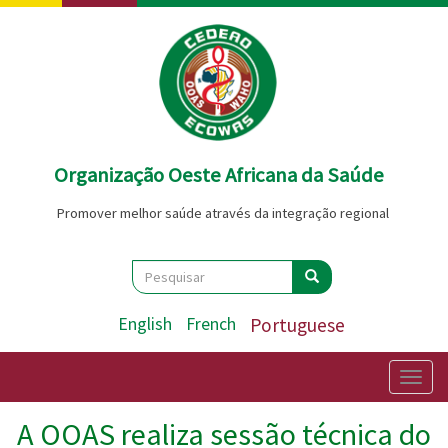
Passar
para
o
conteúdo
principal
Organização Oeste Africana da Saúde
Promover melhor saúde através da integração regional
Search
Pesquisar
Pesquisar
English
French
Portuguese
Togg
navig
A OOAS realiza sessão técnica do