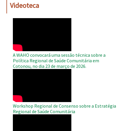
Videoteca
WAHO
Remote
Video
A WAHO convocará uma sessão técnica sobre a
Política Regional de Saúde Comunitária em
Cotonou, no dia 23 de março de 2026.
WAHO
Remote
Video
Workshop Regional de Consenso sobre a Estratégia
Regional de Saúde Comunitária
WAHO
Remote
Video