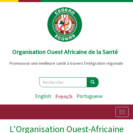
Aller
au
contenu
principal
Organisation Ouest Africaine de la Santé
Promouvoir une meilleure santé à travers l'intégration régionale
Search
Rechercher
Rechercher
English
French
Portuguese
Togg
navig
L’Organisation Ouest-Africaine