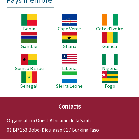
Pays membre
Image
Image
Image
Benin
Cape Verde
Côte d'Ivoire
Image
Image
Image
Gambie
Ghana
Guinea
Image
Image
Image
Guinea Bissau
Liberia
Nigeria
Image
Image
Image
Senegal
Sierra Leone
Togo
Contacts
Organisation Ouest Africaine de la Santé
01 BP 153 Bobo-Dioulasso 01 / Burkina Faso