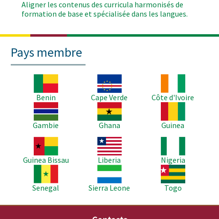
Aligner les contenus des curricula harmonisés de
formation de base et spécialisée dans les langues.
Pays membre
Image
Image
Image
Benin
Cape Verde
Côte d'Ivoire
Image
Image
Image
Gambie
Ghana
Guinea
Image
Image
Image
Guinea Bissau
Liberia
Nigeria
Image
Image
Image
Senegal
Sierra Leone
Togo