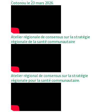
Cotonou le 23 mars 2026.
WAHO
Remote
Video
Atelier régionale de consensus sur la stratégie
régionale de la santé communautaire
WAHO
Remote
Video
Atelier régional de consensus sur la stratégie
régionale pour la santé communautaire.
WAHO
Remote
Video