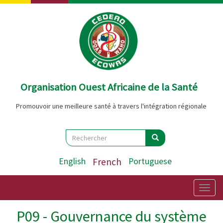
Aller
au
contenu
principal
Organisation Ouest Africaine de la Santé
Promouvoir une meilleure santé à travers l'intégration régionale
Search
Rechercher
Rechercher
English
French
Portuguese
Togg
navig
P09 - Gouvernance du système