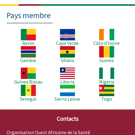
Pays membre
Image
Image
Image
Benin
Cape Verde
Côte d'Ivoire
Image
Image
Image
Gambie
Ghana
Guinea
Image
Image
Image
Guinea Bissau
Liberia
Nigeria
Image
Image
Image
Senegal
Sierra Leone
Togo
Contacts
Organisation Ouest Africaine de la Santé