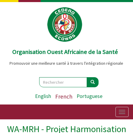
Aller
au
contenu
principal
Organisation Ouest Africaine de la Santé
Promouvoir une meilleure santé à travers l'intégration régionale
Search
Rechercher
Rechercher
English
French
Portuguese
Togg
navig
WA-MRH - Projet Harmonisation