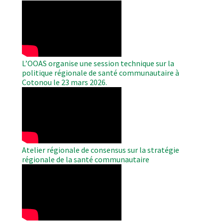
WAHO
Remote
Video
L’OOAS organise une session technique sur la
politique régionale de santé communautaire à
Cotonou le 23 mars 2026.
WAHO
Remote
Video
Atelier régionale de consensus sur la stratégie
régionale de la santé communautaire
WAHO
Remote
Video