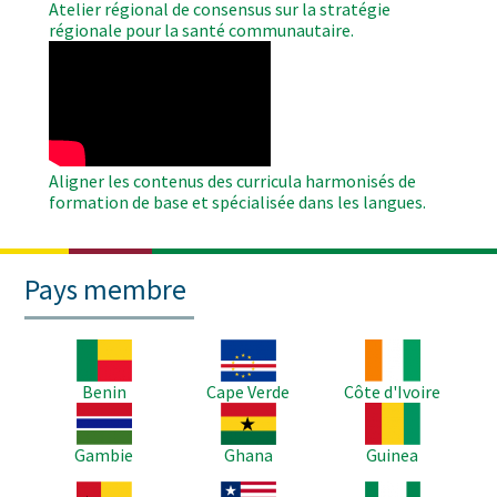
Atelier régional de consensus sur la stratégie
régionale pour la santé communautaire.
WAHO
Remote
Video
Aligner les contenus des curricula harmonisés de
formation de base et spécialisée dans les langues.
Pays membre
Image
Image
Image
Benin
Cape Verde
Côte d'Ivoire
Image
Image
Image
Gambie
Ghana
Guinea
Image
Image
Image