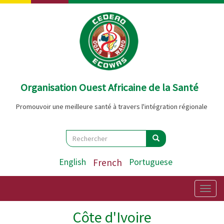
Aller
au
contenu
principal
Organisation Ouest Africaine de la Santé
Promouvoir une meilleure santé à travers l'intégration régionale
Search
Rechercher
Rechercher
English
French
Portuguese
Togg
navig
Côte d'Ivoire