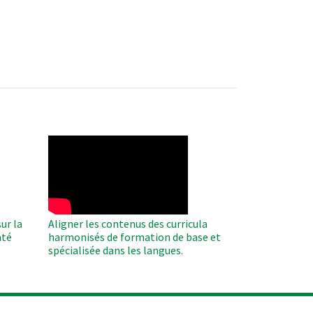
WAHO
Remote
Video
ur la
Aligner les contenus des curricula
nté
harmonisés de formation de base et
spécialisée dans les langues.