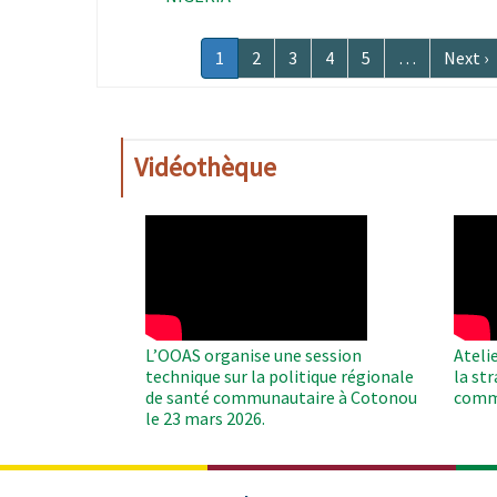
Pagination
Page
1
Page
2
Page
3
Page
4
Page
5
…
Page
Next ›
courante
suivan
Vidéothèque
WAHO
WAH
Remote
Remo
Video
Video
L’OOAS organise une session
Ateli
technique sur la politique régionale
la st
de santé communautaire à Cotonou
comm
le 23 mars 2026.