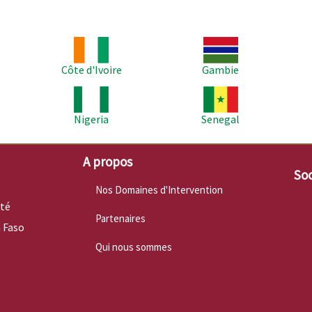
Image
Image
Im
Côte d'Ivoire
Gambie
Image
Image
Im
Nigeria
Senegal
A propos
Soc
Nos Domaines d'Intervention
nté
Partenaires
 Faso
Qui nous sommes