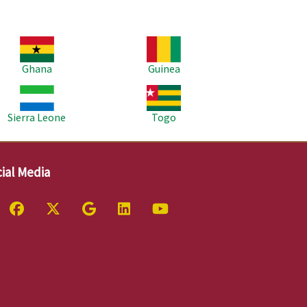
age
Image
Ghana
Guinea
age
Image
Sierra Leone
Togo
ial Media