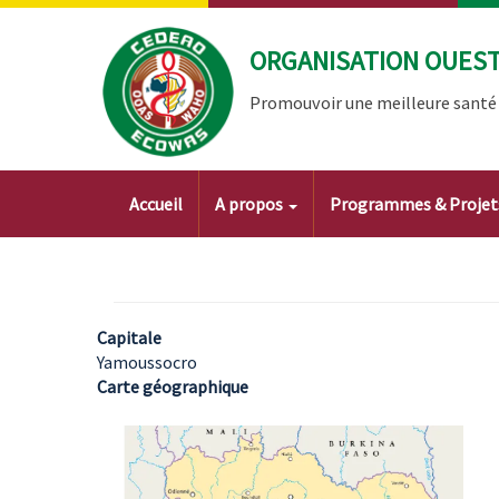
Aller
au
ORGANISATION OUEST 
contenu
principal
Promouvoir une meilleure santé à
Main
Accueil
A propos
Programmes & Proje
navigation
Capitale
Yamoussocro
Carte géographique
Image