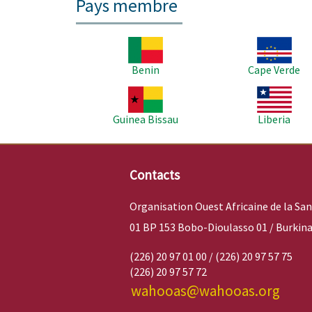
Pays membre
Image
Image
Benin
Cape Verde
Image
Image
Guinea Bissau
Liberia
Contacts
Organisation Ouest Africaine de la Sa
01 BP 153 Bobo-Dioulasso 01 / Burkina
(226) 20 97 01 00 / (226) 20 97 57 75
(226) 20 97 57 72
wahooas@wahooas.org