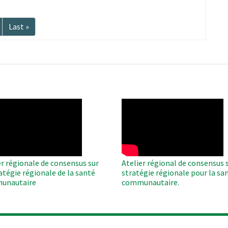
Dernière
Last »
te
page
O
WAHO
te
Remote
Video
er régionale de consensus sur
Atelier régional de consensus s
ratégie régionale de la santé
stratégie régionale pour la sa
unautaire
communautaire.