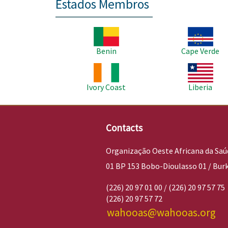
Estados Membros
Imagem
Imagem
Benin
Cape Verde
Imagem
Imagem
Ivory Coast
Liberia
Contacts
Organização Oeste Africana da Saú
01 BP 153 Bobo-Dioulasso 01 / Bur
(226) 20 97 01 00 / (226) 20 97 57 75
(226) 20 97 57 72
wahooas@wahooas.org