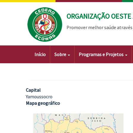
Passar
para
ORGANIZAÇÃO OESTE 
o
conteúdo
Promover melhor saúde através 
principal
Main
Início
Sobre
Programas e Projetos
navigation
Capital
Yamoussocro
Mapa geográfico
Imagem