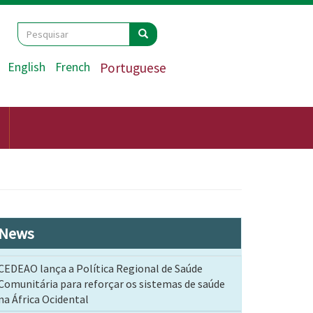
Search
Pesquisar
Pesquisar
English
French
Portuguese
News
CEDEAO lança a Política Regional de Saúde
Comunitária para reforçar os sistemas de saúde
na África Ocidental