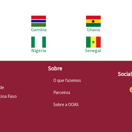
Imagem
Imagem
Im
Gambia
Ghana
Imagem
Imagem
Im
Nigeria
Senegal
Sobre
Socia
O que fazemos
de
Parceiros
kina Faso
Sobre a OOAS