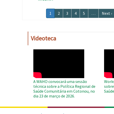
Paginação
Página
1
Página
2
Página
3
Página
4
Página
5
…
Próxi
Next ›
atual
página
Videoteca
WAHO
WAH
Remote
Remo
Video
Video
A WAHO convocará uma sessão
Works
técnica sobre a Política Regional de
sobre
Saúde Comunitária em Cotonou, no
Saúde
dia 23 de março de 2026.