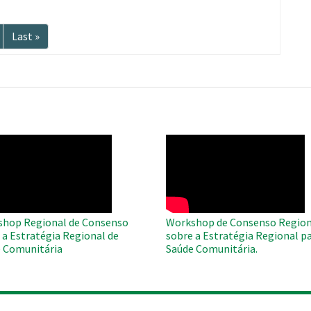
ma
Última
Last »
página
O
WAHO
te
Remote
Video
hop Regional de Consenso
Workshop de Consenso Region
 a Estratégia Regional de
sobre a Estratégia Regional pa
 Comunitária
Saúde Comunitária.