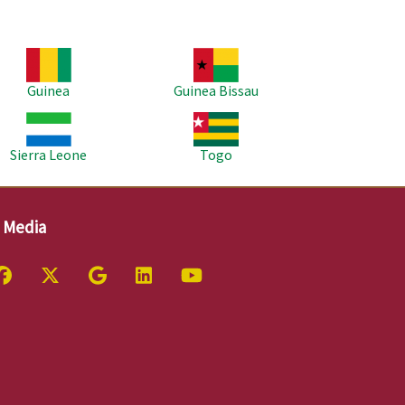
agem
Imagem
Guinea
Guinea Bissau
agem
Imagem
Sierra Leone
Togo
l Media