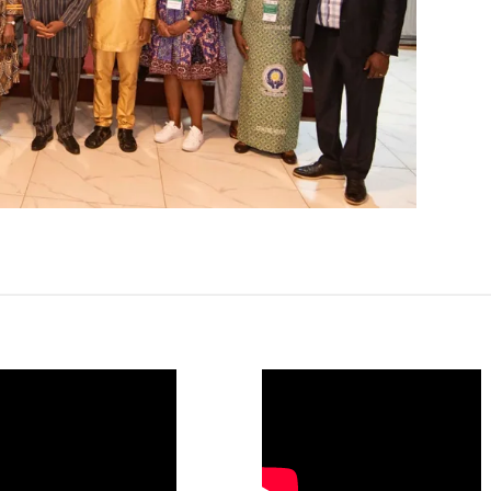
O
WAHO
te
Remote
Video