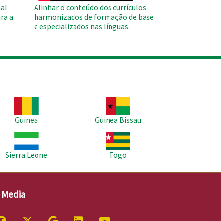
al
Alinhar o conteúdo dos currículos
ra a
harmonizados de formação de base
e especializados nas línguas.
agem
Imagem
Guinea
Guinea Bissau
agem
Imagem
Sierra Leone
Togo
l Media