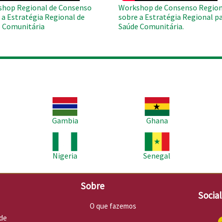
hop Regional de Consenso
Workshop de Consenso Region
 a Estratégia Regional de
sobre a Estratégia Regional pa
 Comunitária
Saúde Comunitária.
Imagem
Imagem
Im
Gambia
Ghana
Imagem
Imagem
Im
Nigeria
Senegal
Sobre
Socia
O que fazemos
de