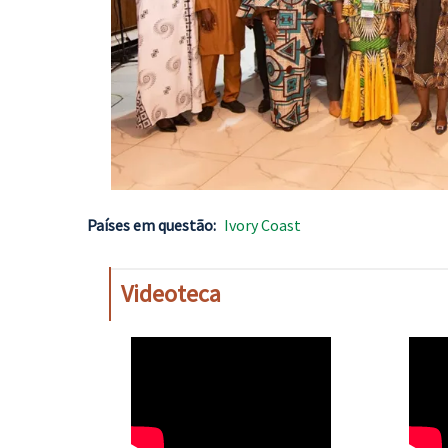
Países em questão
Ivory Coast
Videoteca
WAHO
WAH
Remote
Remo
Video
Video