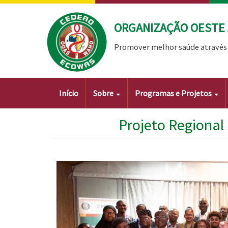
Passar
para
ORGANIZAÇÃO OESTE 
o
conteúdo
Promover melhor saúde através 
principal
Main
Início
Sobre
Programas e Projetos
navigation
Projeto Regional