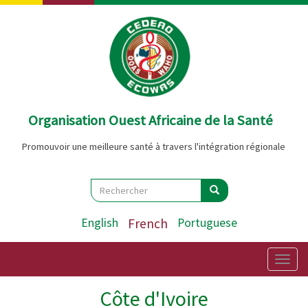
Aller
au
contenu
principal
Organisation Ouest Africaine de la Santé
Promouvoir une meilleure santé à travers l'intégration régionale
Search
Rechercher
Rechercher
English
French
Portuguese
Togg
navig
Côte d'Ivoire