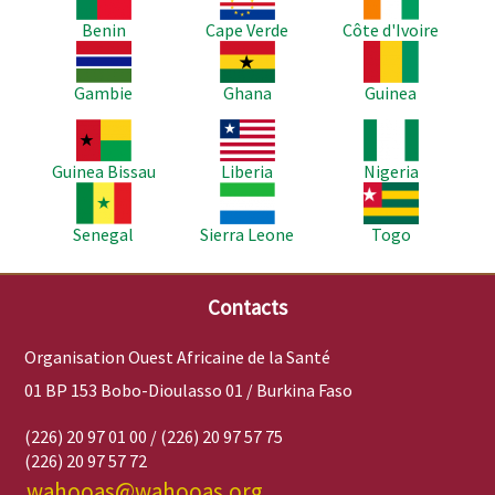
Benin
Cape Verde
Côte d'Ivoire
Image
Image
Image
Gambie
Ghana
Guinea
Image
Image
Image
Guinea Bissau
Liberia
Nigeria
Image
Image
Image
Senegal
Sierra Leone
Togo
Contacts
Organisation Ouest Africaine de la Santé
01 BP 153 Bobo-Dioulasso 01 / Burkina Faso
(226) 20 97 01 00 / (226) 20 97 57 75
(226) 20 97 57 72
wahooas@wahooas.org