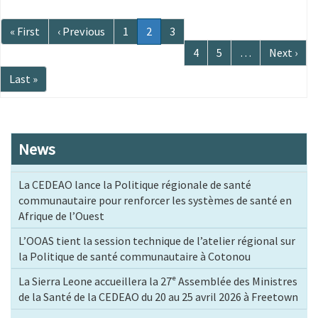
Pagination
Première
« First
Page
‹ Previous
Page
1
Page
2
Page
3
page
précédente
courante
Page
4
Page
5
…
Page
Next ›
suivante
Dernière
Last »
page
News
La CEDEAO lance la Politique régionale de santé
communautaire pour renforcer les systèmes de santé en
Afrique de l’Ouest
L’OOAS tient la session technique de l’atelier régional sur
la Politique de santé communautaire à Cotonou
La Sierra Leone accueillera la 27ᵉ Assemblée des Ministres
de la Santé de la CEDEAO du 20 au 25 avril 2026 à Freetown