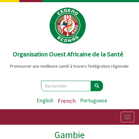
Aller
au
contenu
principal
Organisation Ouest Africaine de la Santé
Promouvoir une meilleure santé à travers l'intégration régionale
Search
Rechercher
Rechercher
English
French
Portuguese
Togg
navig
Gambie