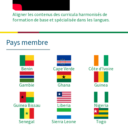
Aligner les contenus des curricula harmonisés de
formation de base et spécialisée dans les langues.
Pays membre
Image
Image
Image
Benin
Cape Verde
Côte d'Ivoire
Image
Image
Image
Gambie
Ghana
Guinea
Image
Image
Image
Guinea Bissau
Liberia
Nigeria
Image
Image
Image
Senegal
Sierra Leone
Togo