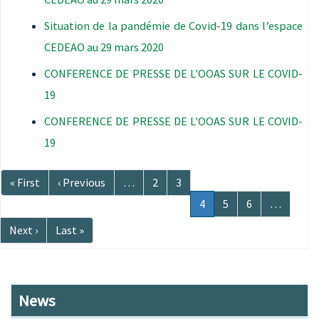
Situation de la pandémie de Covid-19 dans l’espace
CEDEAO au 29 mars 2020
CONFERENCE DE PRESSE DE L'OOAS SUR LE COVID-
19
CONFERENCE DE PRESSE DE L'OOAS SUR LE COVID-
19
Pagination
Première
« First
Page
‹ Previous
…
Page
2
Page
3
page
précédente
Page
4
Page
5
Page
6
…
courante
Page
Next ›
Dernière
Last »
suivante
page
News