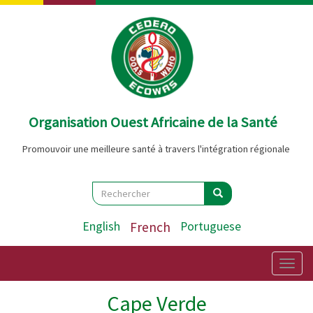
Aller
au
contenu
principal
Organisation Ouest Africaine de la Santé
Promouvoir une meilleure santé à travers l'intégration régionale
Search
Rechercher
Rechercher
English
French
Portuguese
Togg
navig
Cape Verde