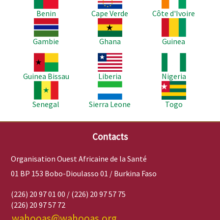
Benin
Cape Verde
Côte d'Ivoire
Image
Image
Image
Gambie
Ghana
Guinea
Image
Image
Image
Guinea Bissau
Liberia
Nigeria
Image
Image
Image
Senegal
Sierra Leone
Togo
Contacts
Organisation Ouest Africaine de la Santé
01 BP 153 Bobo-Dioulasso 01 / Burkina Faso
(226) 20 97 01 00 / (226) 20 97 57 75
(226) 20 97 57 72
wahooas@wahooas.org