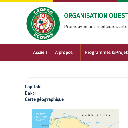
Aller
au
ORGANISATION OUEST 
contenu
principal
Promouvoir une meilleure santé à
Main
Accueil
A propos
Programmes & Proje
navigation
Capitale
Dakar
Carte géographique
Image