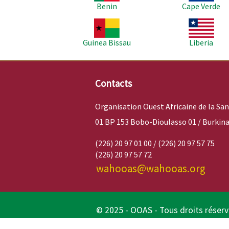
Benin
Cape Verde
Image
Image
Guinea Bissau
Liberia
Contacts
Organisation Ouest Africaine de la Sa
01 BP 153 Bobo-Dioulasso 01 / Burkina
(226) 20 97 01 00 / (226) 20 97 57 75
(226) 20 97 57 72
wahooas@wahooas.org
© 2025 - OOAS - Tous droits réser