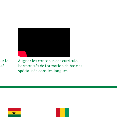
WAHO
Remote
Video
ur la
Aligner les contenus des curricula
nté
harmonisés de formation de base et
spécialisée dans les langues.
age
Image