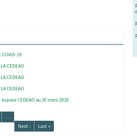
 COVID-19
 LA CEDEAO
 LA CEDEAO
 LA CEDEAO
 l’espace CEDEAO au 20 mars 2020
age
…
Page
Next ›
Dernière
Last »
suivante
page