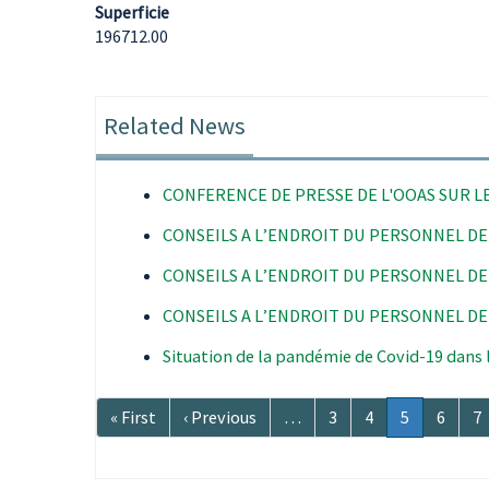
Superficie
196712.00
Related News
CONFERENCE DE PRESSE DE L'OOAS SUR LE
CONSEILS A L’ENDROIT DU PERSONNEL DE
CONSEILS A L’ENDROIT DU PERSONNEL DE
CONSEILS A L’ENDROIT DU PERSONNEL DE
Situation de la pandémie de Covid-19 dans
Pagination
Première
« First
Page
‹ Previous
…
Page
3
Page
4
Page
5
Page
6
P
7
page
précédente
courante