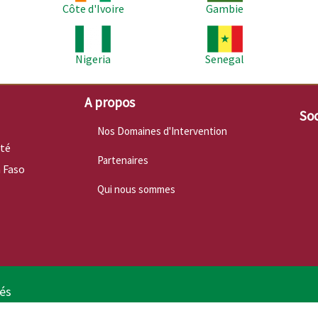
Côte d'Ivoire
Gambie
Image
Image
Im
Nigeria
Senegal
A propos
Soc
Nos Domaines d'Intervention
nté
Partenaires
 Faso
Qui nous sommes
vés