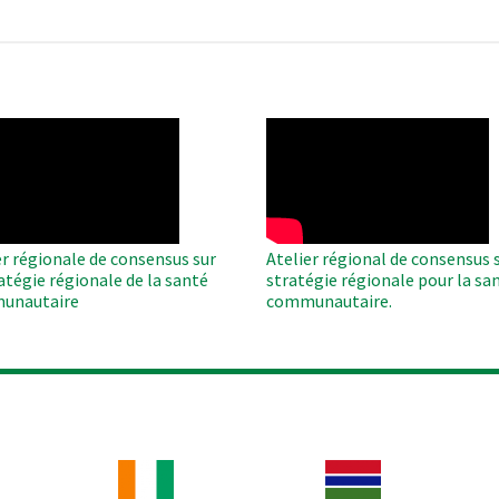
O
WAHO
te
Remote
Video
er régionale de consensus sur
Atelier régional de consensus s
ratégie régionale de la santé
stratégie régionale pour la sa
unautaire
communautaire.
Image
Image
Im