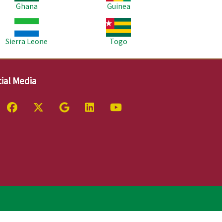
Ghana
Guinea
age
Image
Sierra Leone
Togo
ial Media