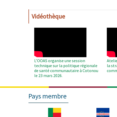
Vidéothèque
WAHO
WAH
Remote
Remo
Video
Video
L’OOAS organise une session
Ateli
technique sur la politique régionale
la st
de santé communautaire à Cotonou
comm
le 23 mars 2026.
Pays membre
Image
Image