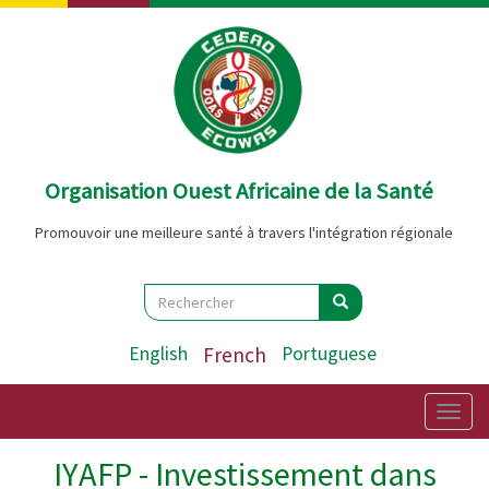
Aller
au
contenu
principal
Organisation Ouest Africaine de la Santé
Promouvoir une meilleure santé à travers l'intégration régionale
Search
Rechercher
Rechercher
English
French
Portuguese
Togg
navig
IYAFP - Investissement dans