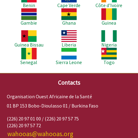
Benin
Cape Verde
Côte d'Ivoire
Image
Image
Image
Gambie
Ghana
Guinea
Image
Image
Image
Guinea Bissau
Liberia
Nigeria
Image
Image
Image
Senegal
Sierra Leone
Togo
Contacts
Organisation Ouest Africaine de la Santé
01 BP 153 Bobo-Dioulasso 01 / Burkina Faso
(226) 20 97 01 00 / (226) 20 97 57 75
(226) 20 97 57 72
wahooas@wahooas.org