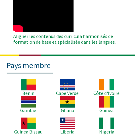
WAHO
Remote
Video
Aligner les contenus des curricula harmonisés de
formation de base et spécialisée dans les langues.
Pays membre
Image
Image
Image
Benin
Cape Verde
Côte d'Ivoire
Image
Image
Image
Gambie
Ghana
Guinea
Image
Image
Image
Guinea Bissau
Liberia
Nigeria