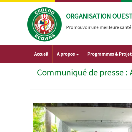
Aller
au
ORGANISATION OUEST 
contenu
principal
Promouvoir une meilleure santé à
Main
Accueil
A propos
Programmes & Proje
navigation
Communiqué de presse : At