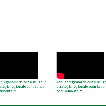
O
WAHO
te
Remote
Video
er régionale de consensus sur
Atelier régional de consensus s
ratégie régionale de la santé
stratégie régionale pour la sa
unautaire
communautaire.