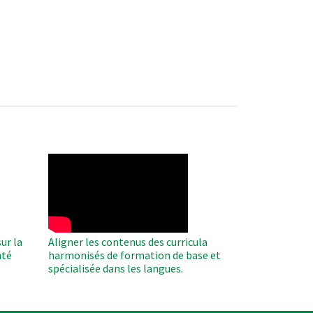
WAHO
Remote
Video
ur la
Aligner les contenus des curricula
nté
harmonisés de formation de base et
spécialisée dans les langues.