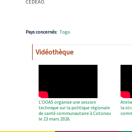
CEDEAO.
Pays concernés
Togo
Vidéothèque
WAHO
WAH
Remote
Remo
Video
Video
L’OOAS organise une session
Ateli
technique sur la politique régionale
la st
de santé communautaire à Cotonou
comm
le 23 mars 2026.