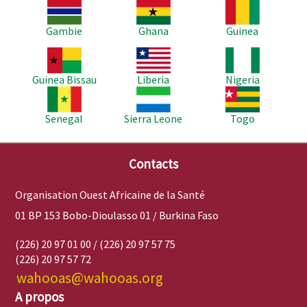
Image
Image
Image
Gambie
Ghana
Guinea
Image
Image
Image
Guinea Bissau
Liberia
Nigeria
Image
Image
Image
Senegal
Sierra Leone
Togo
Contacts
Organisation Ouest Africaine de la Santé
01 BP 153 Bobo-Dioulasso 01 / Burkina Faso
(226) 20 97 01 00 / (226) 20 97 57 75
(226) 20 97 57 72
wahooas@wahooas.org
A propos