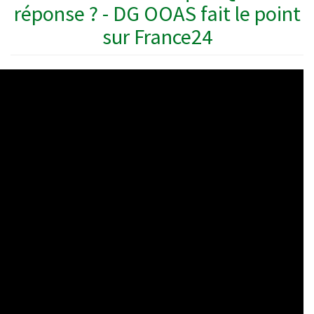
réponse ? - DG OOAS fait le point
sur France24
WAHO
Remote
Video