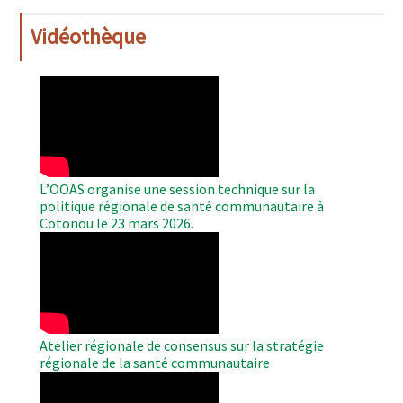
Vidéothèque
WAHO
Remote
Video
L’OOAS organise une session technique sur la
politique régionale de santé communautaire à
Cotonou le 23 mars 2026.
WAHO
Remote
Video
Atelier régionale de consensus sur la stratégie
régionale de la santé communautaire
WAHO
Remote