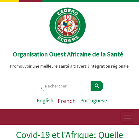
Aller
au
contenu
principal
Organisation Ouest Africaine de la Santé
Promouvoir une meilleure santé à travers l'intégration régionale
Search
Rechercher
Rechercher
English
French
Portuguese
Togg
navig
Covid-19 et l'Afrique: Quelle