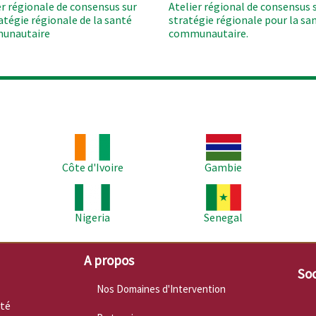
er régionale de consensus sur
Atelier régional de consensus s
ratégie régionale de la santé
stratégie régionale pour la sa
unautaire
communautaire.
Image
Image
Im
Côte d'Ivoire
Gambie
Image
Image
Im
Nigeria
Senegal
A propos
Soc
Nos Domaines d'Intervention
nté