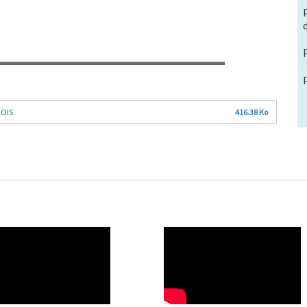
LOIS
416.38 Ko
O
WAHO
te
Remote
Video