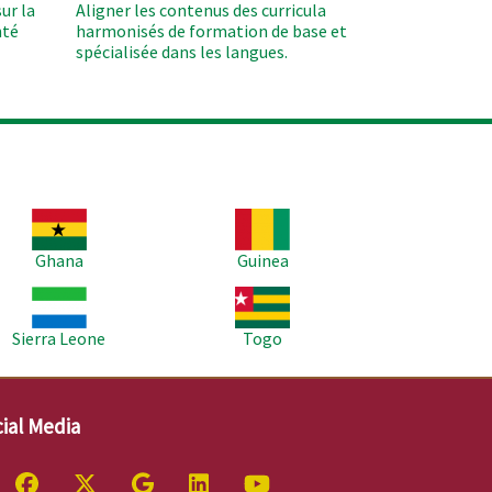
ur la
Aligner les contenus des curricula
nté
harmonisés de formation de base et
spécialisée dans les langues.
age
Image
Ghana
Guinea
age
Image
Sierra Leone
Togo
ial Media