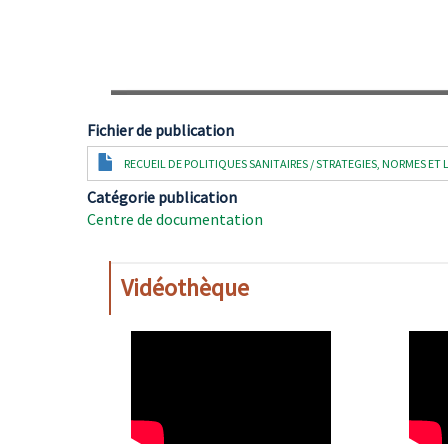
Fichier de publication
Document
RECUEIL DE POLITIQUES SANITAIRES / STRATEGIES, NORMES ET 
Catégorie publication
Centre de documentation
Vidéothèque
WAHO
WAH
Remote
Remo
Video
Video