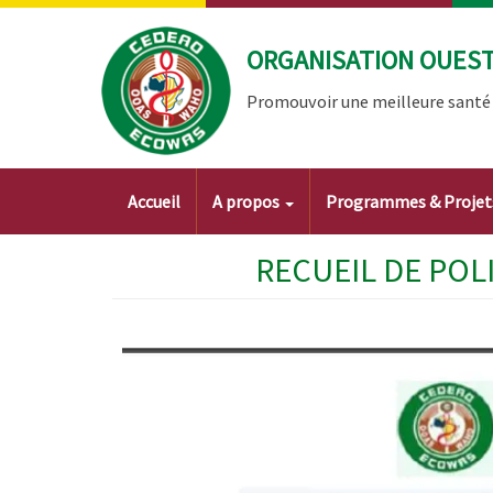
Aller
au
ORGANISATION OUEST 
contenu
principal
Promouvoir une meilleure santé à
Main
Accueil
A propos
Programmes & Proje
navigation
RECUEIL DE POL