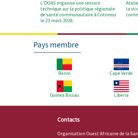
L’OOAS organise une session
Ateli
technique sur la politique régionale
la st
de santé communautaire à Cotonou
comm
le 23 mars 2026.
Pays membre
Image
Image
Benin
Cape Verde
Image
Image
Guinea Bissau
Liberia
Contacts
Organisation Ouest Africaine de la Sa