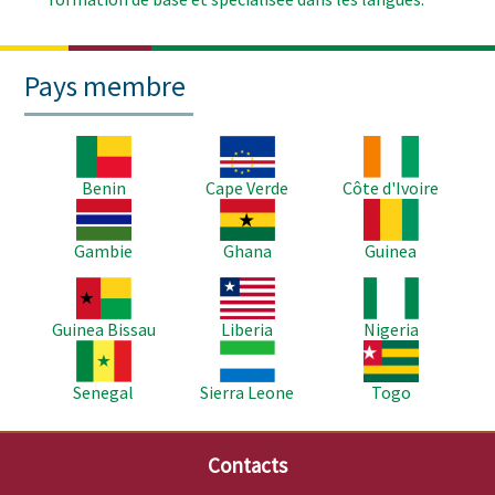
Pays membre
Image
Image
Image
Benin
Cape Verde
Côte d'Ivoire
Image
Image
Image
Gambie
Ghana
Guinea
Image
Image
Image
Guinea Bissau
Liberia
Nigeria
Image
Image
Image
Senegal
Sierra Leone
Togo
Contacts