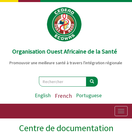
Aller
au
contenu
principal
Organisation Ouest Africaine de la Santé
Promouvoir une meilleure santé à travers l'intégration régionale
Search
Rechercher
Rechercher
English
French
Portuguese
Togg
navig
Centre de documentation