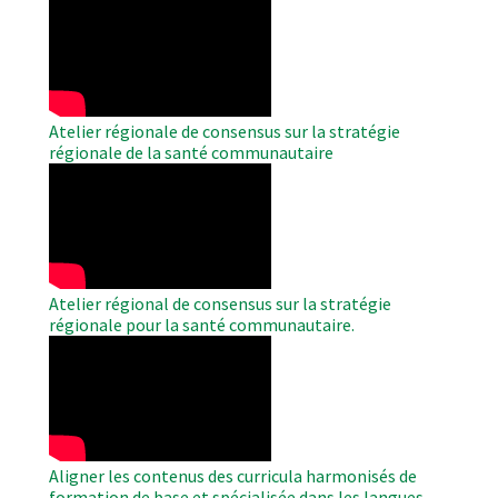
WAHO
Remote
Video
Atelier régionale de consensus sur la stratégie
régionale de la santé communautaire
WAHO
Remote
Video
Atelier régional de consensus sur la stratégie
régionale pour la santé communautaire.
WAHO
Remote
Video
Aligner les contenus des curricula harmonisés de
formation de base et spécialisée dans les langues.